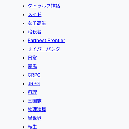
クトゥルフ神話
メイド
女子高生
暗殺者
Farthest Frontier
サイバーパンク
日常
競馬
CRPG
JRPG
料理
三国志
物理演算
異世界
転生