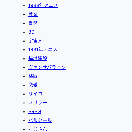
1999年アニメ
農業
自然
3D
宇宙人
1981年アニメ
基地建設
ヴァンサバライク
格闘
恋愛
サイコ
スリラー
SRPG
パルクール
おじさん