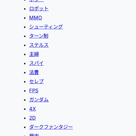
ロボット
MMO
シューティング
ターン制
ステルス
主婦
スパイ
法曹
セレブ
FPS
ガンダム
4X
2D
ダークファンタジー
歴史