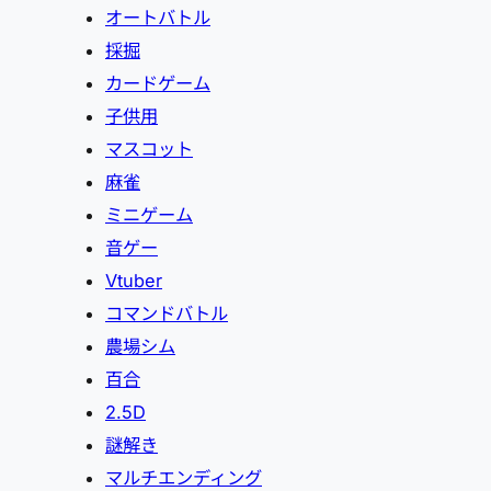
オートバトル
採掘
カードゲーム
子供用
マスコット
麻雀
ミニゲーム
音ゲー
Vtuber
コマンドバトル
農場シム
百合
2.5D
謎解き
マルチエンディング