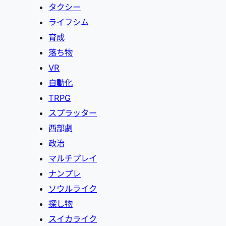
タクシー
ライフシム
育成
落ち物
VR
自動化
TRPG
スプラッター
西部劇
政治
マルチプレイ
ナンプレ
ソウルライク
探し物
スイカライク