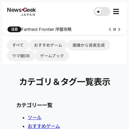
内
News
G
eek
☰
☀︎
容
JAPAN
を
ス
Farthest Frontier 序盤攻略
注目
キ
ッ
プ
すべて
おすすめゲーム
画像から音楽生成
ウマ娘DB
ゲームブック
カテゴリ＆タグ一覧表示
カテゴリー一覧
ツール
おすすめゲーム