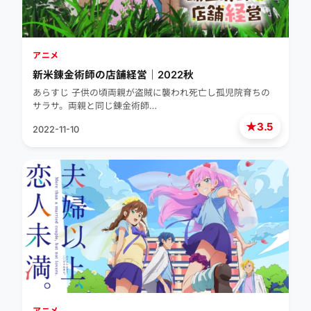
アニメ
新米錬金術師の店舗経営｜2022秋
あらすじ 子供の頃両親が盗賊に襲われ死亡し孤児院育ちの
サラサ。両親と同じ錬金術師…
★
3.5
2022-11-10
アニメ