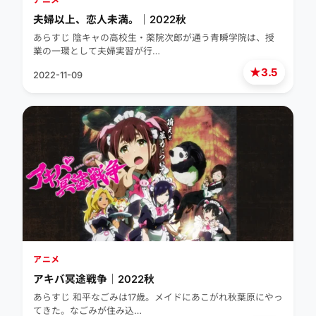
夫婦以上、恋人未満。｜2022秋
あらすじ 陰キャの高校生・薬院次郎が通う青瞬学院は、授
業の一環として夫婦実習が行…
★
3.5
2022-11-09
アニメ
アキバ冥途戦争｜2022秋
あらすじ 和平なごみは17歳。メイドにあこがれ秋葉原にやっ
てきた。なごみが住み込…