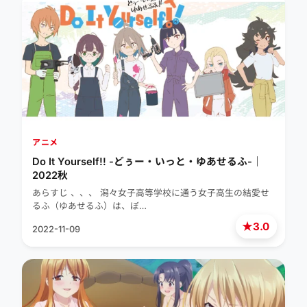
アニメ
Do It Yourself!! -どぅー・いっと・ゆあせるふ-｜
2022秋
あらすじ 、、、 潟々女子高等学校に通う女子高生の結愛せ
るふ（ゆあせるふ）は、ぼ…
★
3.0
2022-11-09