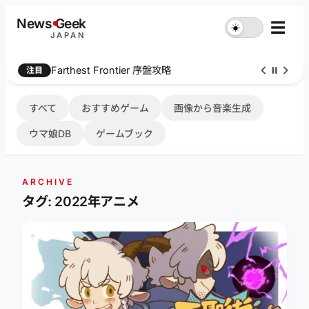
内
News
G
eek
☰
☀︎
容
JAPAN
を
ス
Farthest Frontier 序盤攻略
注目
キ
ッ
プ
すべて
おすすめゲーム
画像から音楽生成
ウマ娘DB
ゲームブック
ARCHIVE
タグ: 2022年アニメ