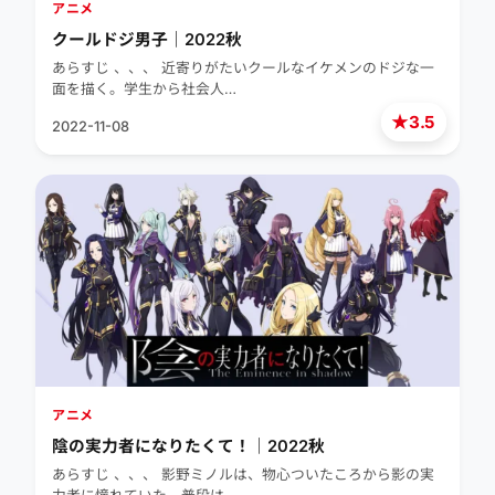
アニメ
クールドジ男子｜2022秋
あらすじ 、、、 近寄りがたいクールなイケメンのドジな一
面を描く。学生から社会人…
★
3.5
2022-11-08
アニメ
陰の実力者になりたくて！｜2022秋
あらすじ 、、、 影野ミノルは、物心ついたころから影の実