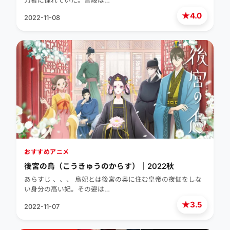
力者に憧れていた。普段は…
★
4.0
2022-11-08
おすすめアニメ
後宮の烏（こうきゅうのからす）｜2022秋
あらすじ 、、、 烏妃とは後宮の奥に住む皇帝の夜伽をしな
い身分の高い妃。その姿は…
★
3.5
2022-11-07