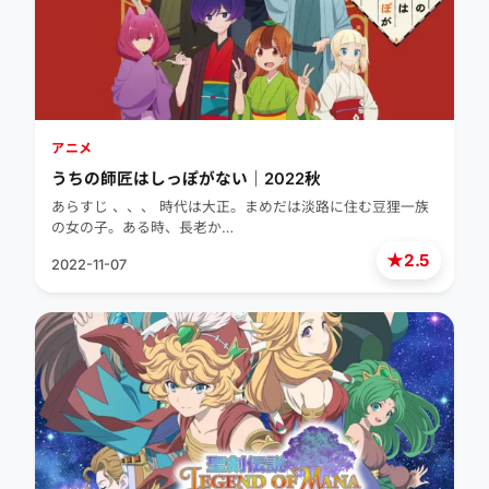
アニメ
うちの師匠はしっぽがない｜2022秋
あらすじ 、、、 時代は大正。まめだは淡路に住む豆狸一族
の女の子。ある時、長老か…
★
2.5
2022-11-07