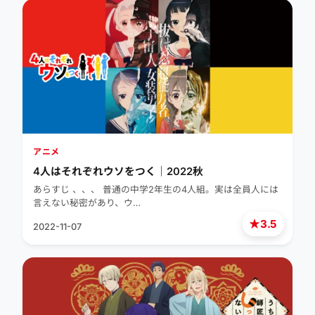
アニメ
4人はそれぞれウソをつく｜2022秋
あらすじ 、、、 普通の中学2年生の4人組。実は全員人には
言えない秘密があり、ウ…
★
3.5
2022-11-07