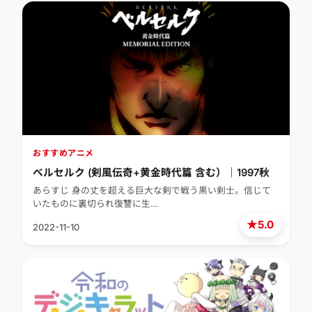
おすすめアニメ
ベルセルク (剣風伝奇+黄金時代篇 含む）｜1997秋
あらすじ 身の丈を超える巨大な剣で戦う黒い剣士。信じて
いたものに裏切られ復讐に生…
★
5.0
2022-11-10