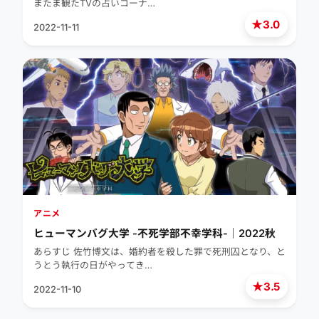
またま観たTVの占いコーナ…
★
3.0
2022-11-11
アニメ
ヒューマンバグ大学 -不死学部不幸学科-｜2022秋
あらすじ 佐竹博文は、婚約者を殺した罪で死刑囚となり、と
うとう執行の日がやってき…
★
3.5
2022-11-10