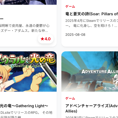
ゲーム
竜と蒼天の詩(Soar: Pillars of
ー
2025年4月にSteamでリリース
脳明晰で皮肉屋、永遠の憂鬱が心
ー。 竜に化身し、空を翔けろ！…
ンズデー・アダムス。新たな仲…
2025-08-08
★
4.0
ゲーム
竜～Gathering Light～
アドベンチャーアライズ(Adven
Allies)
にDLsiteでリリースのRPG。 その地
る伝説が語り継…
2025年1月にSteamでリリース