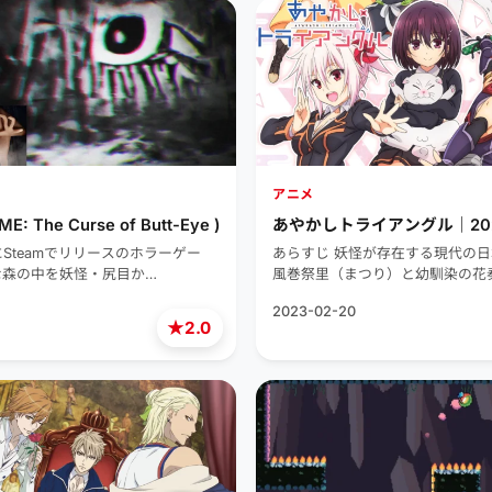
アニメ
E: The Curse of Butt-Eye )
あやかしトライアングル｜20
にSteamでリリースのホラーゲー
あらすじ 妖怪が存在する現代の
な森の中を妖怪・尻目か…
風巻祭里（まつり）と幼馴染の花
2023-02-20
★
2.0