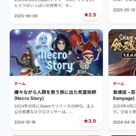
ヒミツがいっぱいの世界で、キ…
2025-05-13
★
2.5
2025-06-09
ゲーム
ゲーム
嫌々ながら人類を救う旅に出た死霊術師
食魂徒 ~百花妖
(Necro Story)
Rampage)
2024年10月にSteamでリリースのRPG。主人
2024年4月
公の邪悪なネクロマンサーは、…
グ。少女と
★
3.0
2024-10-16
2024-04-16