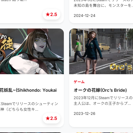
未知の島を舞台に、モンスターを
★
2.5
2024-12-24
ゲーム
乱~(Shikhondo: Youkai
オークの花嫁(Orc’s Bride)
2023年12月にSteamでリリー
主人公は、オークの王子からプ…
にSteamでリリースのシューティン
死神（どちらも女性キ…
2023-12-26
★
2.5