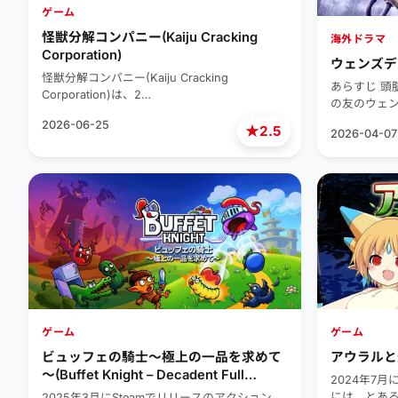
ゲーム
怪獣分解コンパニー(Kaiju Cracking
海外ドラマ
Corporation)
ウェンズデ
怪獣分解コンパニー(Kaiju Cracking
あらすじ 頭
Corporation)は、2…
の友のウェ
2026-06-25
★
2.5
2026-04-07
ゲーム
ゲーム
ビュッフェの騎士～極上の一品を求めて
アウラルと光の
～(Buffet Knight – Decadent Full
2024年7月
Course)
には、とあ
2025年3月にSteamでリリースのアクション。