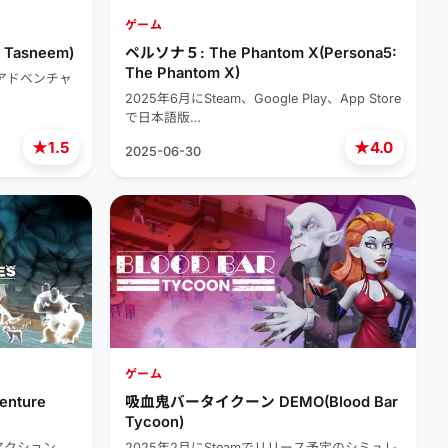
ゲーム
 Tasneem)
ペルソナ５: The Phantom X(Persona5:
The Phantom X)
のアドベンチャ
2025年6月にSteam、Google Play、App Store
で日本語版…
★
★
1.5
4.0
2025-06-30
ゲーム
ture
吸血鬼バータイクーン DEMO(Blood Bar
Tycoon)
のアクション。
2025年2月にSteamでリリース予定のシミュレ