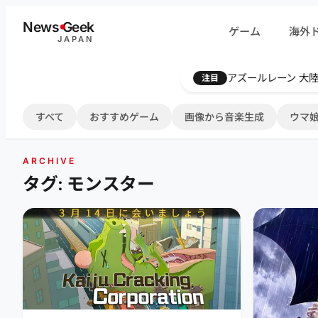
内
News
G
eek
ゲーム
海外
容
JAPAN
を
ス
Farthest Frontie
注目
キ
ッ
すべて
おすすめゲーム
画像から音楽生成
ウマ娘
プ
ARCHIVE
タグ: モンスター