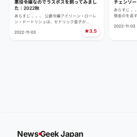
悪役令嬢なのでラスボスを飼ってみまし
チェンソー
た｜2022秋
あらすじ 、
借金のを返
あらすじ 、、、 公爵令嬢アイリーン・ローレ
ン・ドートリシュは、セドリック皇子か…
2022-11-03
★
3.5
2022-11-03
News
G
eek Japan