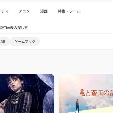
ドラマ
アニメ
漫画
特集・ツール
r 序盤攻略
DB
ゲームブック