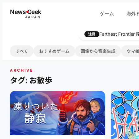
内
News
G
eek
ゲーム
海外
容
JAPAN
を
ス
Farthest Frontie
注目
キ
ッ
すべて
おすすめゲーム
画像から音楽生成
ウマ娘
プ
ARCHIVE
タグ: お散歩