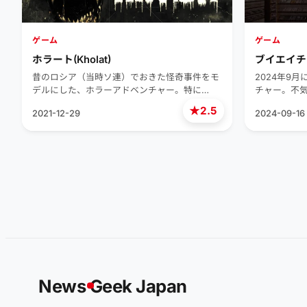
ゲーム
ゲーム
ホラート(Kholat)
ブイエイチエ
昔のロシア（当時ソ連）でおきた怪奇事件をモ
2024年9月
デルにした、ホラーアドベンチャー。特に…
チャー。不
★
2.5
2021-12-29
2024-09-16
News
G
eek Japan