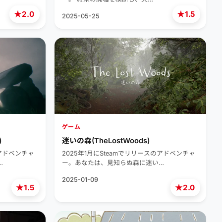
★
★
2.0
1.5
2025-05-25
ゲーム
)
迷いの森(TheLostWoods)
のアドベンチャ
2025年1月にSteamでリリースのアドベンチャ
…
ー。あなたは、見知らぬ森に迷い…
2025-01-09
★
★
1.5
2.0