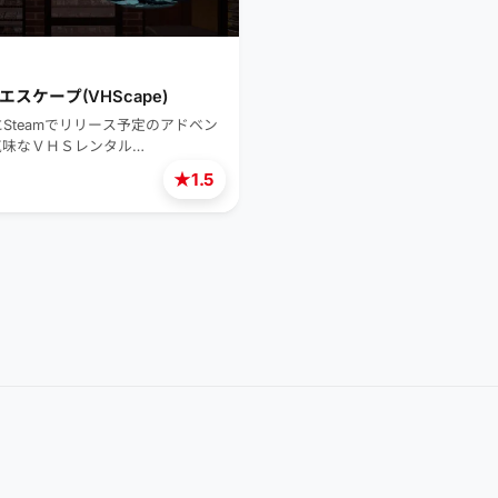
スケープ(VHScape)
にSteamでリリース予定のアドベン
気味なＶＨＳレンタル…
★
1.5