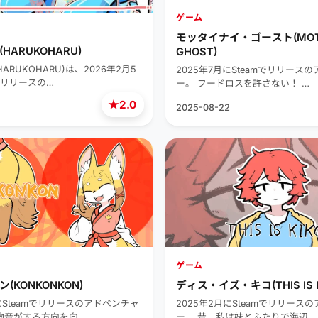
ゲーム
モッタイナイ・ゴースト(MOTT
HARUKOHARU)
GHOST)
ARUKOHARU)は、2026年2月5
2025年7月にSteamでリリース
でリリースの…
ー。 フードロスを許さない！ …
★
2.0
2025-08-22
ゲーム
(KONKONKON)
ディス・イズ・キコ(THIS IS K
にSteamでリリースのアドベンチャ
2025年2月にSteamでリリース
物音がする方向を向…
ー。 昔、私は妹とふたりで海辺…