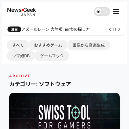
内
News
G
eek
☰
☀︎
容
JAPAN
を
ス
アズールレーン 大陸版Tier表の探し方
注目
キ
ッ
プ
すべて
おすすめゲーム
画像から音楽生成
ウマ娘DB
ゲームブック
ARCHIVE
カテゴリー: ソフトウェア