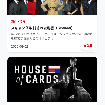
海外ドラマ
スキャンダル 託された秘密（Scandal）
あらすじ：オリヴィア・ホープ＆アソシエイツという事務所
を経営する主人公のオリビア…
★
2.5
2022-01-02