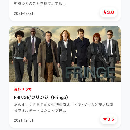
を持つ人のことを指す。アル…
★
3.0
2021-12-31
海外ドラマ
FRINGE/フリンジ（Fringe）
あらすじ：ＦＢＩの女性捜査官オリビア･ダナムと天才科学
者ウォルター・ビショップ博…
★
3.5
2021-12-31