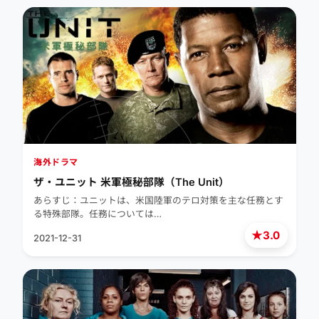
海外ドラマ
ザ・ユニット 米軍極秘部隊（The Unit）
あらすじ：ユニットは、米国陸軍のテロ対策を主な任務とす
る特殊部隊。任務については…
★
3.0
2021-12-31