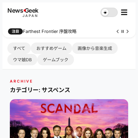
内
News
G
eek
☰
☀︎
容
JAPAN
を
ス
Farthest Frontier 序盤攻略
注目
キ
ッ
プ
すべて
おすすめゲーム
画像から音楽生成
ウマ娘DB
ゲームブック
ARCHIVE
カテゴリー: サスペンス