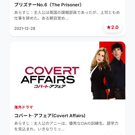
プリズナーNo.6（The Prisoner）
あらすじ：主人公は英国の諜報部員であったが、上司ともめ
仕事を辞めた。ある朝目覚め…
★
2.0
2021-12-28
海外ドラマ
コバート·アフェア(Covert Affairs)
あらすじ：主人公のアニーは、優秀なCIAの訓練生。語学力
を見込まれ、いきなりミッ…