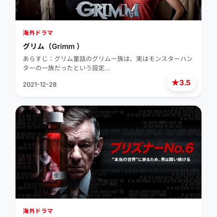
海外ドラマ
グリム（Grimm ）
あらすじ：グリム童話のグリム一族は、実はモンスターハン
ターの一族だったという設定…
★
3.5
2021-12-28
海外ドラマ