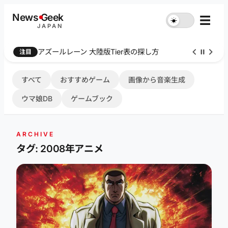
内
News
G
eek
☰
☀︎
容
JAPAN
を
ス
アズールレーン 大陸版Tier表の探し方
注目
キ
ッ
プ
すべて
おすすめゲーム
画像から音楽生成
ウマ娘DB
ゲームブック
ARCHIVE
タグ: 2008年アニメ