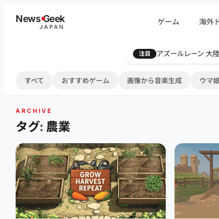
内
News
G
eek
ゲーム
海外
容
JAPAN
を
ス
アズールレーン 大陸
注目
キ
ッ
すべて
おすすめゲーム
画像から音楽生成
ウマ娘
プ
ARCHIVE
タグ: 農業