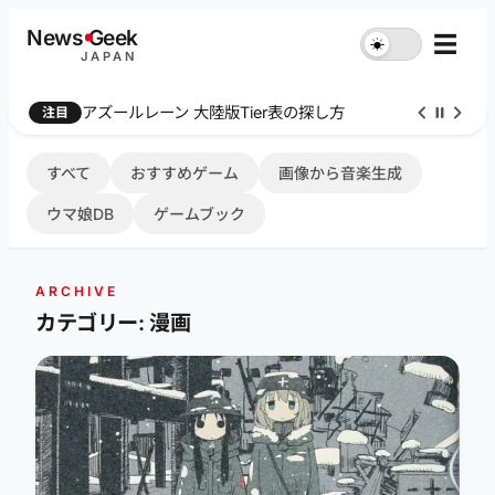
内
News
G
eek
☰
☀︎
容
JAPAN
を
ス
Farthest Frontier 序盤攻略
注目
キ
ッ
プ
すべて
おすすめゲーム
画像から音楽生成
ウマ娘DB
ゲームブック
ARCHIVE
カテゴリー: 漫画