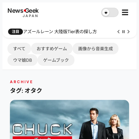
内
News
G
eek
☰
☀︎
容
JAPAN
を
ス
アズールレーン 大陸版Tier表の探し方
注目
キ
ッ
プ
すべて
おすすめゲーム
画像から音楽生成
ウマ娘DB
ゲームブック
ARCHIVE
タグ: オタク