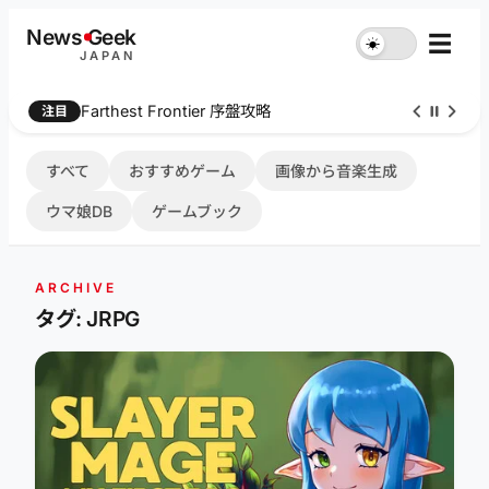
内
News
G
eek
☰
☀︎
容
JAPAN
を
ス
Farthest Frontier 序盤攻略
注目
キ
ッ
プ
すべて
おすすめゲーム
画像から音楽生成
ウマ娘DB
ゲームブック
ARCHIVE
タグ: JRPG