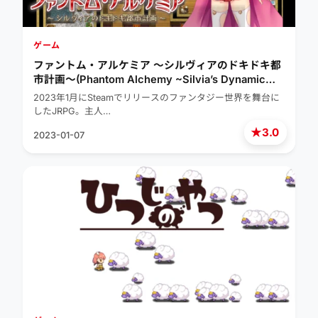
ゲーム
ファントム・アルケミア ～シルヴィアのドキドキ都
市計画～(Phantom Alchemy ~Silvia’s Dynamic
Urban Planning~)
2023年1月にSteamでリリースのファンタジー世界を舞台に
したJRPG。主人…
★
3.0
2023-01-07