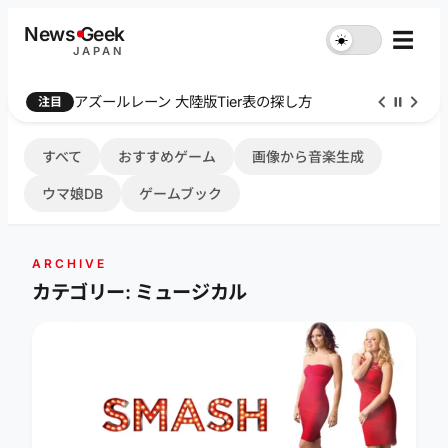
内
News
G
eek
☰
☀︎
容
JAPAN
を
ス
アズールレーン 大陸版Tier表の探し方
注目
キ
ッ
プ
すべて
おすすめゲーム
画像から音楽生成
ウマ娘DB
ゲームブック
ARCHIVE
カテゴリー: ミュージカル