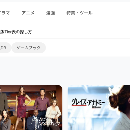
ドラマ
アニメ
漫画
特集・ツール
r 序盤攻略
DB
ゲームブック