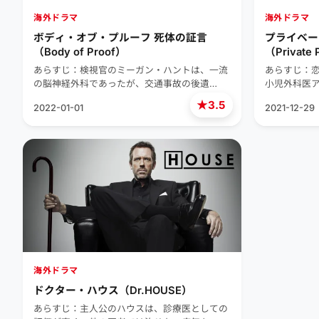
海外ドラマ
海外ドラマ
ボディ・オブ・プルーフ 死体の証言
プライベー
（Body of Proof）
（Private 
あらすじ：検視官のミーガン・ハントは、一流
あらすじ：
の脳神経外科であったが、交通事故の後遺…
小児外科医
★
3.5
2022-01-01
2021-12-29
海外ドラマ
ドクター・ハウス（Dr.HOUSE）
あらすじ：主人公のハウスは、診療医としての