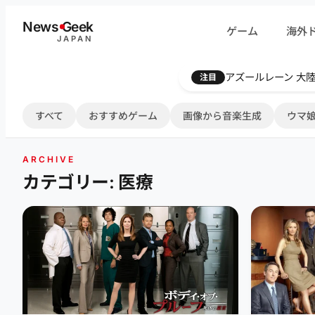
内
News
G
eek
ゲーム
海外
容
JAPAN
を
ス
Farthest Frontie
注目
キ
ッ
すべて
おすすめゲーム
画像から音楽生成
ウマ娘
プ
ARCHIVE
カテゴリー: 医療