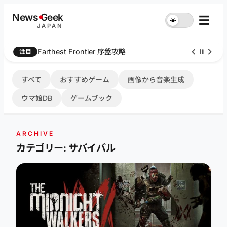
内
News
G
eek
☰
☀︎
容
JAPAN
を
ス
Farthest Frontier 序盤攻略
注目
キ
ッ
プ
すべて
おすすめゲーム
画像から音楽生成
ウマ娘DB
ゲームブック
ARCHIVE
カテゴリー: サバイバル