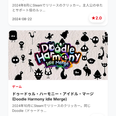
2024年8月にSteamでリリースのクリッカー。主人公のゆた
とサポート役のルッ…
★
2.0
2024-08-22
ゲーム
ドゥードゥル・ハーモニー・アイドル・マージ
(Doodle Harmony Idle Merge)
2024年10月にSteamでリリースのクリッカー。同じ
Doodle（ドゥードゥ…