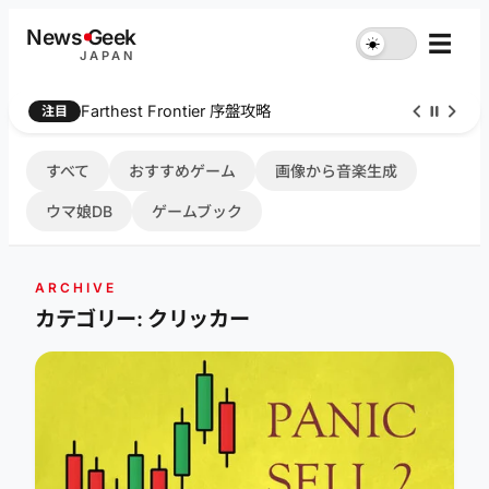
内
News
G
eek
☰
☀︎
容
JAPAN
を
ス
Farthest Frontier 序盤攻略
注目
キ
ッ
プ
すべて
おすすめゲーム
画像から音楽生成
ウマ娘DB
ゲームブック
ARCHIVE
カテゴリー: クリッカー