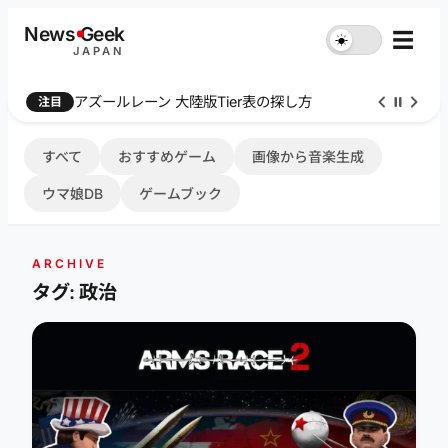
内
News
G
eek
☰
☀︎
容
JAPAN
を
ス
アズールレーン 大陸版Tier表の探し方
注目
キ
ッ
プ
すべて
おすすめゲーム
画像から音楽生成
ウマ娘DB
ゲームブック
ARCHIVE
タグ: 政治