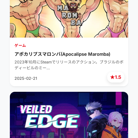
ゲーム
アポカリプスマロンバ(Apocalipse Maromba)
2023年10月にSteamでリリースのアクション。ブラジルのボ
ディービルのミー…
★
1.5
2025-02-21