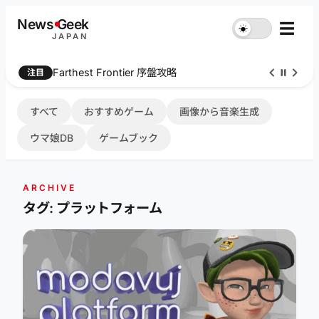
内
News
G
eek
☰
☀︎
容
JAPAN
を
ス
Farthest Frontier 序盤攻略
注目
キ
ッ
プ
すべて
おすすめゲーム
画像から音楽生成
ウマ娘DB
ゲームブック
ARCHIVE
タグ: プラットフォーム