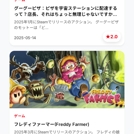
グーグーピザ：ピザを宇宙ステーションに配達する
って？店長、それはちょっと無理じゃないですか！?
(GuGu Pizza : Delivering Pizza to the Space
2025年1月にSteamでリリースのアクション。 グーグーピザ
Station? Boss, this is just not right!)
のモットーは「ど…
★
2.0
2025-05-14
ゲーム
フレディファーマー(Freddy Farmer)
2025年3月にSteamでリリースのアクション。 フレディの娘