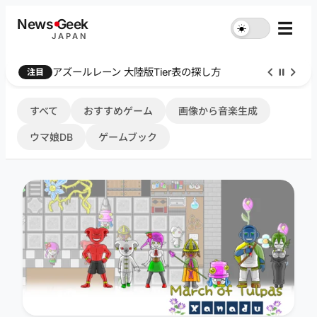
内
News
G
eek
☰
☀︎
容
JAPAN
を
ス
Farthest Frontier 序盤攻略
注目
キ
ッ
プ
すべて
おすすめゲーム
画像から音楽生成
ウマ娘DB
ゲームブック