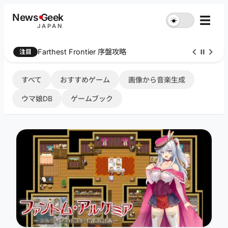
内
News
G
eek
☰
☀︎
容
JAPAN
を
ス
Farthest Frontier 序盤攻略
注目
キ
ッ
プ
すべて
おすすめゲーム
画像から音楽生成
ウマ娘DB
ゲームブック