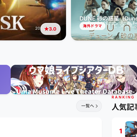
DUNE 砂の惑星（Dun
海外ドラマ
2
★
3.0
2026-07-08
RANKING
人気記
一覧へ
1