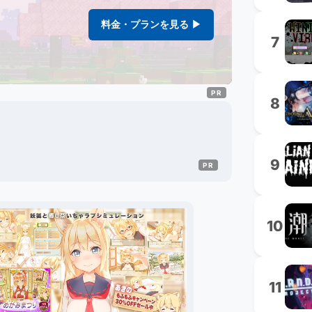
料金・プランを見る ▶
7
8
9
10
11