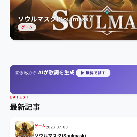
ソウルマスク(Soulmask)
ゲーム
AIが歌詞を生成
画像1枚から
▶ 無料で試す
LATEST
最新記事
ゲーム
2026-07-08
ソウルマスク(Soulmask)