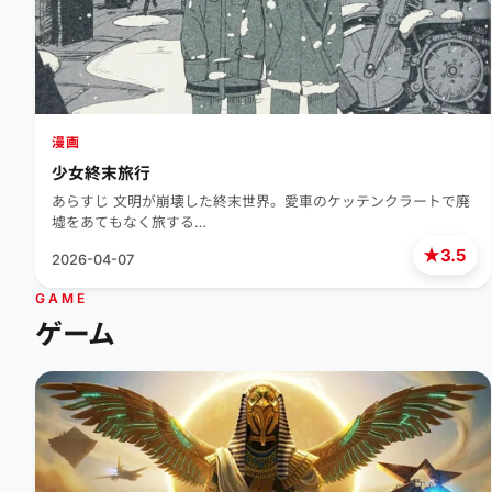
漫画
少女終末旅行
あらすじ 文明が崩壊した終末世界。愛車のケッテンクラートで廃
墟をあてもなく旅する…
★
3.5
2026-04-07
GAME
ゲーム