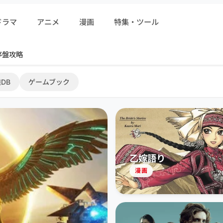
ドラマ
アニメ
漫画
特集・ツール
r 序盤攻略
DB
ゲームブック
乙嫁語り
漫画
2