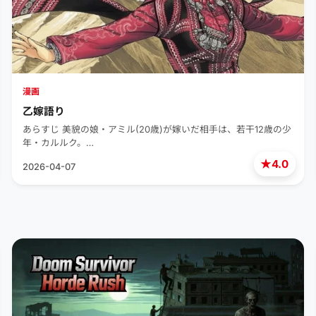
漫画
乙嫁語り
あらすじ 美貌の娘・アミル(20歳)が嫁いだ相手は、若干12歳の少
年・カルルク。…
★
4.0
2026-04-07