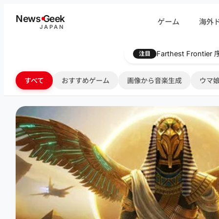
内
News
G
eek
ゲーム
海外
容
JAPAN
を
ス
Farthest Frontie
注目
キ
ッ
すべて
おすすめゲーム
画像から音楽生成
ウマ娘
プ