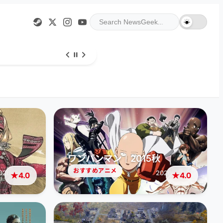
☀︎
ワンパンマン｜2015秋
おすすめアニメ
026-04-07
2026-04-07
★
★
4.0
4.0