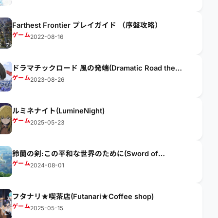
Farthest Frontier プレイガイド （序盤攻略）
ゲーム
2022-08-16
ドラマチックロード 風の発端(Dramatic Road the
origin of wind)
ゲーム
2023-08-26
ルミネナイト(LumineNight)
ゲーム
2025-05-23
鈴蘭の剣:この平和な世界のために(Sword of
Convallaria)
ゲーム
2024-08-01
フタナリ★喫茶店(Futanari★Coffee shop)
ゲーム
2025-05-15