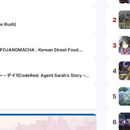
2
 Rush)
3
MACHA : Korean Street Food
4
deRed: Agent Sarah’s Story –
5
6