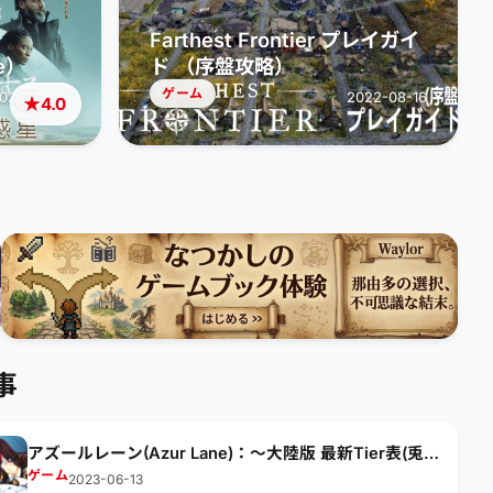
Farthest Frontier プレイガイ
e）
ド （序盤攻略）
ゲーム
025-06-16
2022-08-16
★
4.0
事
アズールレーン(Azur Lane)：～大陸版 最新Tier表(兎老
師120期など)の探し方～
ゲーム
2023-06-13