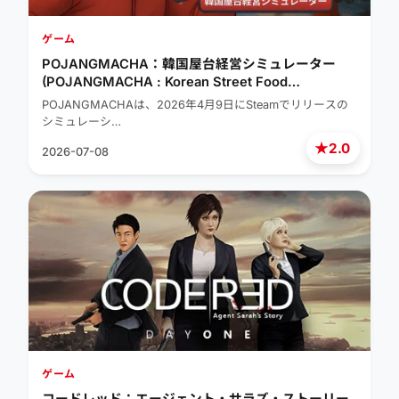
ゲーム
POJANGMACHA：韓国屋台経営シミュレーター
(POJANGMACHA : Korean Street Food
Management Simulator)
POJANGMACHAは、2026年4月9日にSteamでリリースの
シミュレーシ…
★
2.0
2026-07-08
ゲーム
コードレッド：エージェント・サラズ・ストーリー