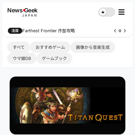
内
News
G
eek
☰
☀︎
容
JAPAN
を
ス
Farthest Frontier 序盤攻略
注目
キ
ッ
プ
すべて
おすすめゲーム
画像から音楽生成
ウマ娘DB
ゲームブック