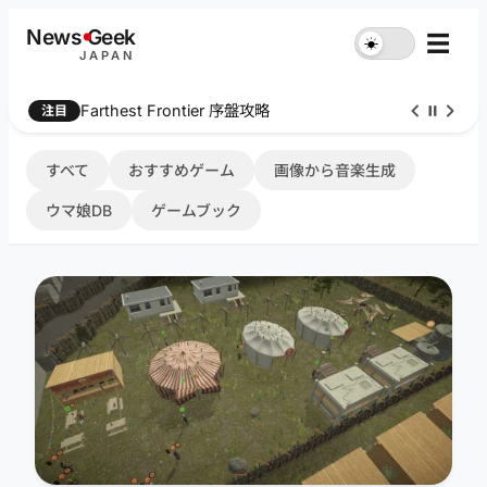
内
News
G
eek
☰
☀︎
容
JAPAN
を
ス
Farthest Frontier 序盤攻略
注目
キ
ッ
プ
すべて
おすすめゲーム
画像から音楽生成
ウマ娘DB
ゲームブック