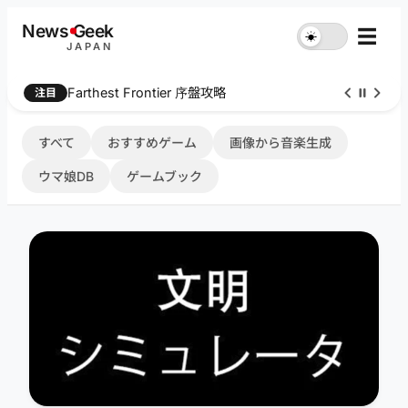
内
News
G
eek
☰
☀︎
容
JAPAN
を
ス
Farthest Frontier 序盤攻略
注目
キ
ッ
プ
すべて
おすすめゲーム
画像から音楽生成
ウマ娘DB
ゲームブック