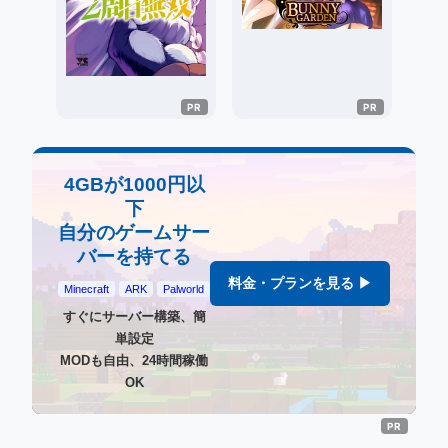
4GBが1000円以
下
自分のゲームサー
バーを持てる
料金・プランを見る ▶
Minecraft
ARK
Palworld
すぐにサーバー構築、簡
単設定
MODも自由、24時間稼働
OK