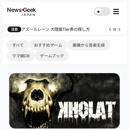
内
News
G
eek
☰
☀︎
容
JAPAN
を
ス
Farthest Frontier 序盤攻略
注目
キ
ッ
プ
すべて
おすすめゲーム
画像から音楽生成
ウマ娘DB
ゲームブック