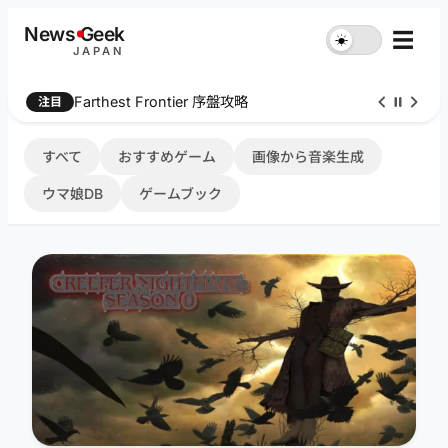
内
News
G
eek
☰
☀︎
容
JAPAN
を
ス
Farthest Frontier 序盤攻略
注目
キ
ッ
プ
すべて
おすすめゲーム
画像から音楽生成
ウマ娘DB
ゲームブック