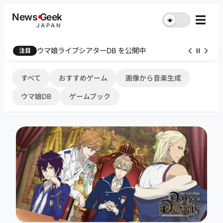
内
News
G
eek
☰
☀︎
容
JAPAN
を
ス
ウマ娘ライブシアターDB を公開中
注目
キ
ッ
プ
すべて
おすすめゲーム
画像から音楽生成
ウマ娘DB
ゲームブック