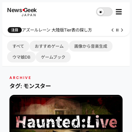
内
News
G
eek
☰
☀︎
容
JAPAN
を
ス
Farthest Frontier 序盤攻略
注目
キ
ッ
プ
すべて
おすすめゲーム
画像から音楽生成
ウマ娘DB
ゲームブック
ARCHIVE
タグ: モンスター