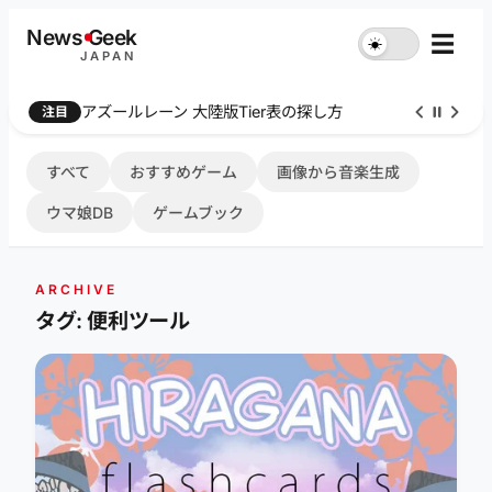
内
News
G
eek
☰
☀︎
容
JAPAN
を
ス
アズールレーン 大陸版Tier表の探し方
注目
キ
ッ
プ
すべて
おすすめゲーム
画像から音楽生成
ウマ娘DB
ゲームブック
ARCHIVE
タグ: 便利ツール