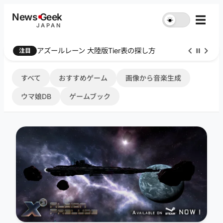
内
News
G
eek
☰
☀︎
容
JAPAN
を
ス
Farthest Frontier 序盤攻略
注目
キ
ッ
プ
すべて
おすすめゲーム
画像から音楽生成
ウマ娘DB
ゲームブック