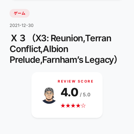
ゲーム
2021-12-30
Ｘ３（X3: Reunion,Terran
Conflict,Albion
Prelude,Farnham’s Legacy）
REVIEW SCORE
4.0
/ 5.0
★
★
★
★
☆