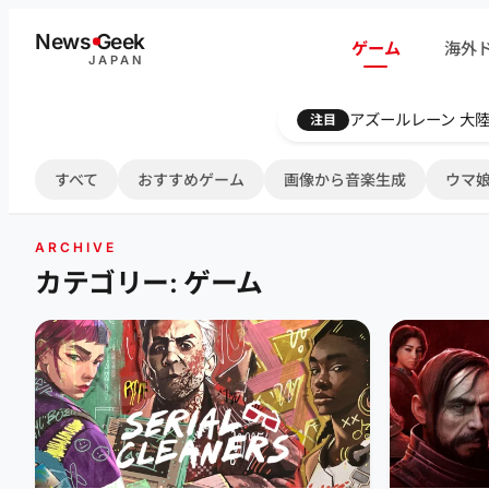
内
News
G
eek
ゲーム
海外
容
JAPAN
を
ス
Farthest Frontie
注目
キ
ッ
すべて
おすすめゲーム
画像から音楽生成
ウマ娘
プ
ARCHIVE
カテゴリー: ゲーム