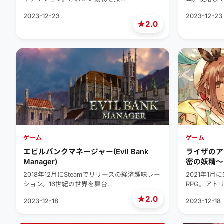
2023-12-23
2023-12-23
★
2.0
ゲーム
ゲーム
エビルバンクマネージャー(Evil Bank
ライザのア
Manager)
密の妖精～(Ate
Legends & 
2018年12月にSteamでリリースの経済趣味レー
2021年1月
ション。16世紀の世界を舞台…
RPG。アト
★
2.0
2023-12-18
2023-12-18