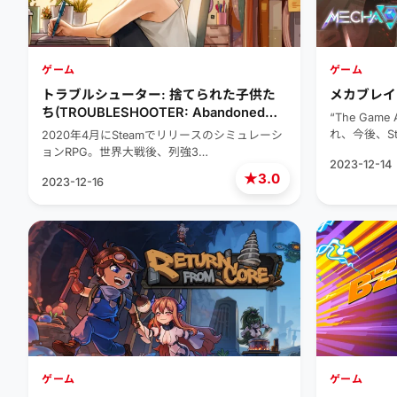
ゲーム
ゲーム
トラブルシューター: 捨てられた子供た
メカブレイク(
ち(TROUBLESHOOTER: Abandoned
“The Gam
Children)
れ、今後、St
2020年4月にSteamでリリースのシミュレーシ
ョンRPG。世界大戦後、列強3…
2023-12-14
★
3.0
2023-12-16
ゲーム
ゲーム