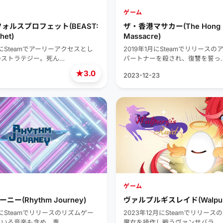
ゲーム
ォルスプロフェット(BEAST:
ザ・香港マサカー(The Hong 
het)
Massacre)
月にSteamでアーリーアクセスとし
2019年1月にSteamでリリース
のストラテジー。死ん…
パートナーを殺され、復讐を誓っ
★
3.0
2023-12-23
ゲーム
ー(Rhythm Journey)
ヴァルプルギスレイド(Walpurgi
月にSteamでリリースのリズムゲー
2023年12月にSteamでリリー
ている音楽も含め、専…
魔女を操作し戦うヴァンサバラ…