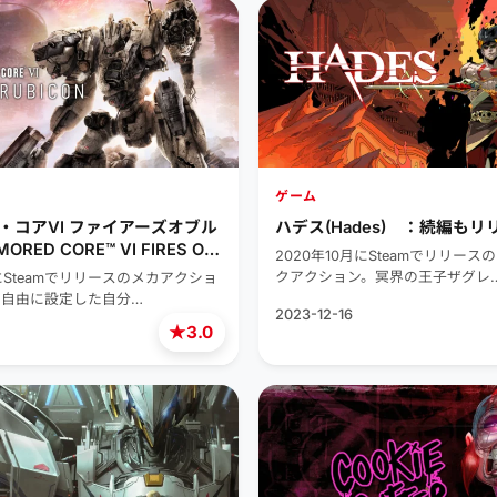
ゲーム
・コアVI ファイアーズオブル
ハデス(Hades) ：続編も
RED CORE™ VI FIRES OF
2020年10月にSteamでリリー
)
クアクション。冥界の王子ザグレ
にSteamでリリースのメカアクショ
を自由に設定した自分…
2023-12-16
★
3.0