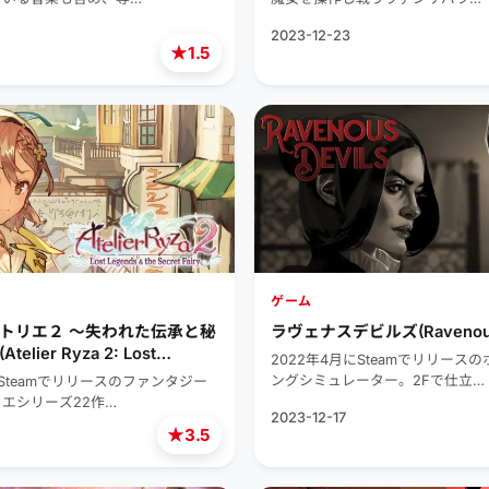
2023-12-23
★
1.5
ゲーム
トリエ２ ～失われた伝承と秘
ラヴェナスデビルズ(Ravenous 
lier Ryza 2: Lost
2022年4月にSteamでリリース
the Secret Fairy)
ングシミュレーター。2Fで仕立…
にSteamでリリースのファンタジー
リエシリーズ22作…
2023-12-17
★
3.5