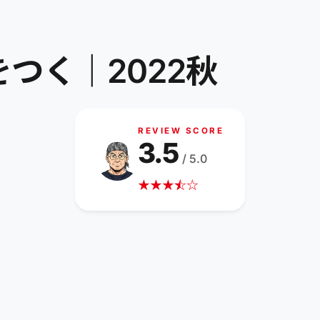
つく｜2022秋
REVIEW SCORE
3.5
/ 5.0
★
★
★
☆
★
☆