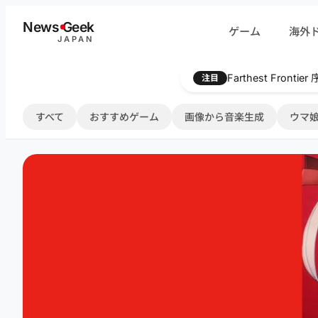
内
News
G
eek
ゲーム
海外
容
JAPAN
を
ス
Farthest Frontie
注目
キ
ッ
すべて
おすすめゲーム
画像から音楽生成
ウマ娘
プ