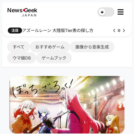
内
News
G
eek
☰
☀︎
容
JAPAN
を
ス
Farthest Frontier 序盤攻略
注目
キ
ッ
プ
すべて
おすすめゲーム
画像から音楽生成
ウマ娘DB
ゲームブック