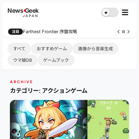
内
News
G
eek
☰
☀︎
容
JAPAN
を
ス
Farthest Frontier 序盤攻略
注目
キ
ッ
プ
すべて
おすすめゲーム
画像から音楽生成
ウマ娘DB
ゲームブック
ARCHIVE
カテゴリー: アクションゲーム