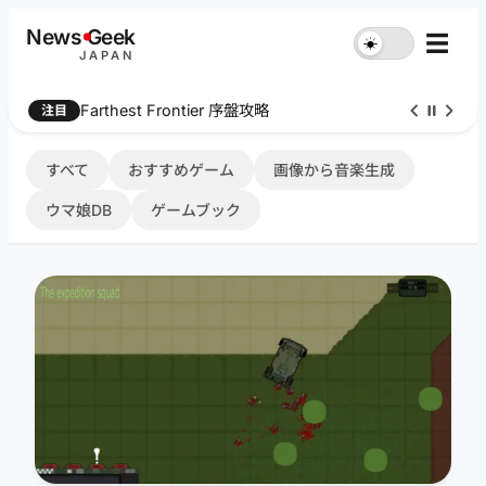
内
News
G
eek
☰
☀︎
容
JAPAN
を
ス
Farthest Frontier 序盤攻略
注目
キ
ッ
プ
すべて
おすすめゲーム
画像から音楽生成
ウマ娘DB
ゲームブック