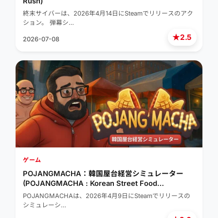
Rush)
終末サイバーは、2026年4月14日にSteamでリリースのアク
ション。 弾幕シ…
★
2.5
2026-07-08
ゲーム
POJANGMACHA：韓国屋台経営シミュレーター
(POJANGMACHA : Korean Street Food
Management Simulator)
POJANGMACHAは、2026年4月9日にSteamでリリースの
シミュレーシ…