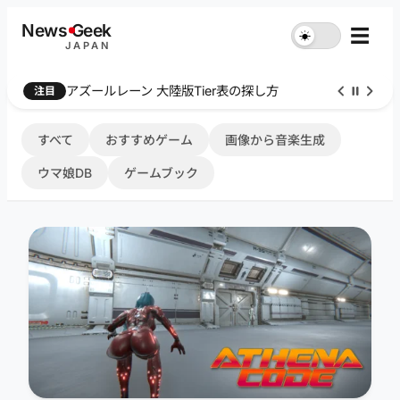
内
News
G
eek
☰
☀︎
容
JAPAN
を
ス
Farthest Frontier 序盤攻略
注目
キ
ッ
プ
すべて
おすすめゲーム
画像から音楽生成
ウマ娘DB
ゲームブック