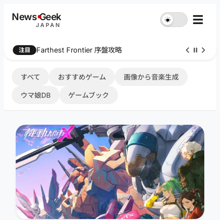
内
News
G
eek
☰
☀︎
容
JAPAN
を
ス
Farthest Frontier 序盤攻略
注目
キ
ッ
プ
すべて
おすすめゲーム
画像から音楽生成
ウマ娘DB
ゲームブック