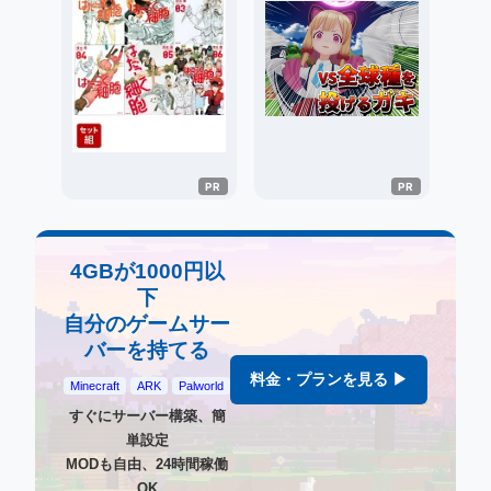
4GBが1000円以
下
自分のゲームサー
バーを持てる
料金・プランを見る ▶
Minecraft
ARK
Palworld
すぐにサーバー構築、簡
単設定
MODも自由、24時間稼働
OK