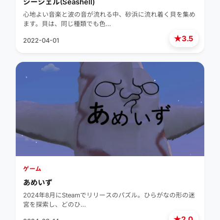
シーシェル(Seashell)
心地よい音楽と波の音が流れる中、砂浜に流れ着く貝を集め
ます。貝は、同じ種類でも色…
★
3.5
2022-04-01
ゲーム
あめいず
2024年8月にSteamでリリースのパズル。ひらがなの形の迷
宮を探索し、どのひ…
★
2.0