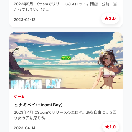
minute until closing～)
2023年5月にSteamでリリースのスロット。閉店一分前に当
たってしまい、1分…
★
2.0
2023-05-12
ゲーム
ヒナミベイ(Hinami Bay)
2023年4月にSteamでリリースのエロゲ。島を自由に歩き回
り女の子を探そう。…
★
1.0
2023-04-14