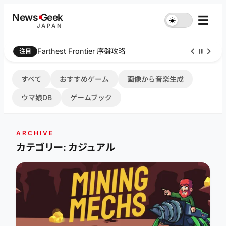
内
News
G
eek
☰
☀︎
容
JAPAN
を
ス
Farthest Frontier 序盤攻略
注目
キ
ッ
プ
すべて
おすすめゲーム
画像から音楽生成
ウマ娘DB
ゲームブック
ARCHIVE
カテゴリー: カジュアル