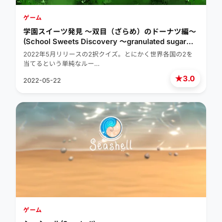
ゲーム
学園スイーツ発見 ～双目（ざらめ）のドーナツ編～
(School Sweets Discovery ～granulated sugar
edition～)
2022年5月リリースの2択クイズ。とにかく世界各国の2を
当てるという単純なルー…
★
3.0
2022-05-22
ゲーム