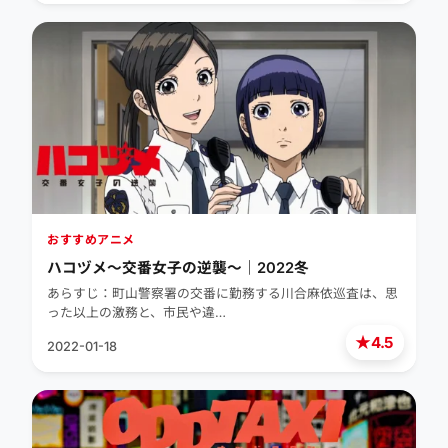
おすすめアニメ
ハコヅメ〜交番女子の逆襲〜｜2022冬
あらすじ：町山警察署の交番に勤務する川合麻依巡査は、思
った以上の激務と、市民や違…
★
4.5
2022-01-18