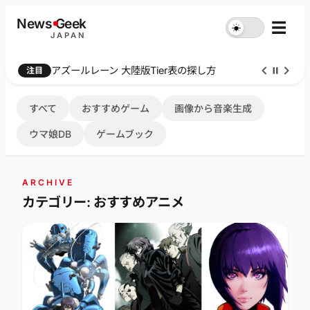
内
News
G
eek
☰
☀︎
容
JAPAN
を
ス
Farthest Frontier 序盤攻略
注目
キ
ッ
プ
すべて
おすすめゲーム
画像から音楽生成
ウマ娘DB
ゲームブック
ARCHIVE
カテゴリー: おすすめアニメ