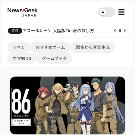
内
News
G
eek
☰
☀︎
容
JAPAN
を
ス
Farthest Frontier 序盤攻略
注目
キ
ッ
プ
すべて
おすすめゲーム
画像から音楽生成
ウマ娘DB
ゲームブック