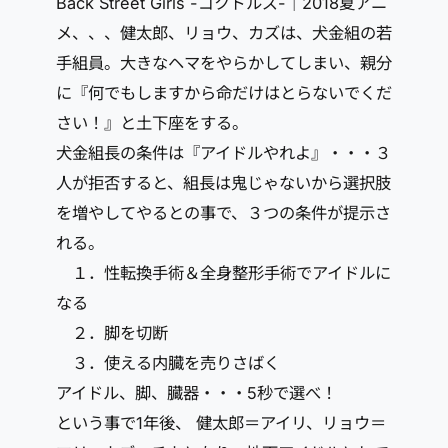
Back Street Girls -ゴクドルズ-｜2018夏アニ
メ、、、健太郎、リョウ、カズは、犬金組の若
手組員。大きなヘマをやらかしてしまい、親分
に『何でもしますから命だけはとらないでくだ
さい！』と土下座をする。
犬金組長の条件は『アイドルやれよ』・・・３
人が拒否すると、組長は鬼じゃないから選択肢
を増やしてやるとの事で、３つの条件が提示さ
れる。
１．性転換手術＆全身整形手術でアイドルに
なる
２．脚を切断
３．使える内臓を売りさばく
アイドル、脚、臓器・・・5秒で選べ！
という事で1年後、 健太郎＝アイリ、リョウ＝