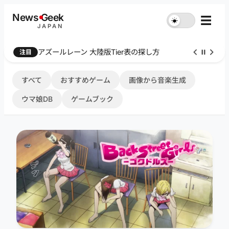
内
News
G
eek
☰
☀︎
容
JAPAN
を
ス
Farthest Frontier 序盤攻略
注目
キ
ッ
プ
すべて
おすすめゲーム
画像から音楽生成
ウマ娘DB
ゲームブック