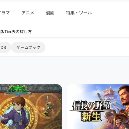
ドラマ
アニメ
漫画
特集・ツール
r 序盤攻略
DB
ゲームブック