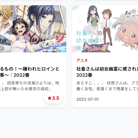
アニメ
るもの！～嫌われヒロインと
社畜さんは幼女幽霊に癒され
事～｜2022春
2022春
、、 田舎育ちの涼海ひよりは、地
あらすじ 、、、 伏原さんは、ブ
陸上部が無いため東京の高校…
働く女性。夜遅くまで残業をして
★
3.5
2022-07-01