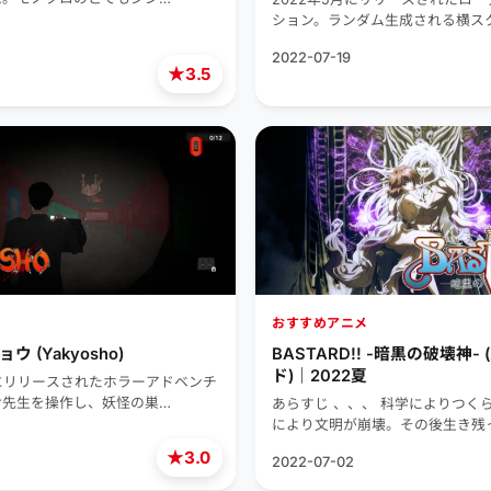
ション。ランダム生成される横ス
2022-07-19
★
3.5
おすすめアニメ
 (Yakyosho)
BASTARD!! -暗黒の破壊神-
ド)｜2022夏
月にリリースされたホラーアドベンチ
お先生を操作し、妖怪の巣…
あらすじ 、、、 科学によりつく
により文明が崩壊。その後生き残
★
3.0
2022-07-02