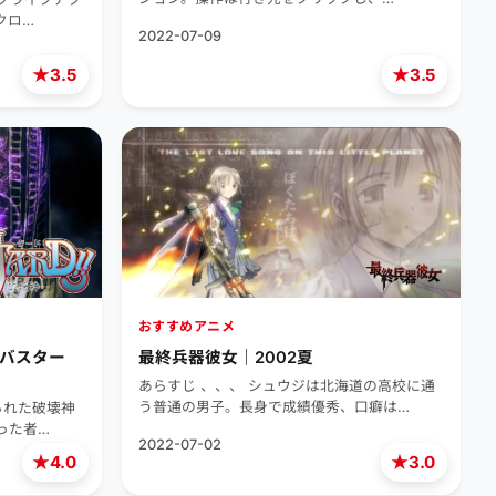
クロ…
2022-07-09
★
★
3.5
3.5
おすすめアニメ
 (バスター
最終兵器彼女｜2002夏
あらすじ 、、、 シュウジは北海道の高校に通
う普通の男子。長身で成績優秀、口癖は…
られた破壊神
った者…
2022-07-02
★
★
4.0
3.0