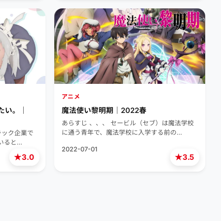
アニメ
たい。｜
魔法使い黎明期｜2022春
あらすじ 、、、 セービル（セブ）は魔法学校
に通う青年で、魔法学校に入学する前の…
ラック企業で
いると…
2022-07-01
★
★
3.0
3.5