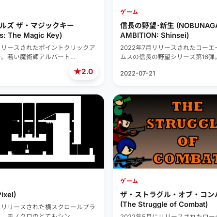
ゲーム
ルズ ザ・マジックキー
信長の野望･新生 (NOBUNAGA
s: The Magic Key)
AMBITION: Shinsei)
月リリースされたポイントクリックア
2022年7月リリースされたコー
ー。若い魔術師アルバート…
ムスの信長の野望シリーズ第16弾
★
2.0
2022-07-21
ゲーム
xel)
ザ・ストラグル・オブ・コン
(The Struggle of Combat)
月にリリースされた横スクロールプラ
ム。モノクロのとてもシン…
2022年5月にリリースされたロ