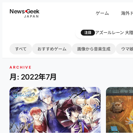
内
News
G
eek
ゲーム
海外
容
JAPAN
を
ス
Farthest Frontie
注目
キ
ッ
すべて
おすすめゲーム
画像から音楽生成
ウマ娘
プ
ARCHIVE
月: 2022年7月