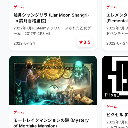
ゲーム
ゲーム
嘘月シャングリラ (Liar Moon Shangri-
エレメンタ
La 謊月香格里拉)
(Elemental
2022年7月にSteamよりリリースされた乙女ゲ
2022年7
ーム。2017年にPS Vit…
ドベンチャ
★
3.5
2022-07-24
2022-07-24
ゲーム
ゲーム
ピクセル (Pi
モートレイクマンションの謎 (Mystery
2022年7
of Mortlake Mansion)
ットフォー