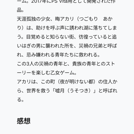
ーム。2017年にPS Vita用として開発された作
品。
天涯孤独の少女、晦アカリ（つごもり あか
り）は、助けを呼ぶ声に誘われ湖に落ちてしま
う。目覚めると知らない街、彷徨っていると追
いはぎの男に襲われた所を、災禍の兄弟と呼ば
れ、忌み嫌われる青年たちに救われる。
この3人の災禍の青年と、貴族の青年とのスト
ーリーを楽しむ乙女ゲーム。
アカリは、この町（夜が明けない都）の住人か
ら、世界を救う「嘘月（うそつき）」と呼ばれ
る。
感想