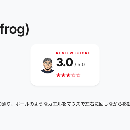
rog)
REVIEW SCORE
3.0
/ 5.0
★
★
★
☆
☆
前の通り、ボールのようなカエルをマウスで左右に回しながら