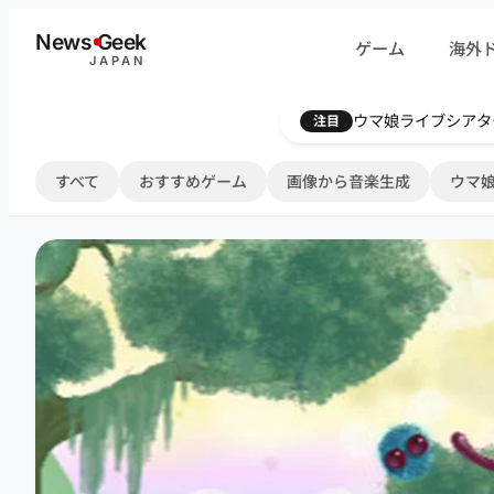
内
News
G
eek
ゲーム
海外
容
JAPAN
を
ス
ウマ娘ライブシアタ
注目
キ
ッ
すべて
おすすめゲーム
画像から音楽生成
ウマ娘
プ