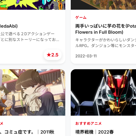
ゲーム
daAbi)
両手いっぱいに芋の花を(Pota
Flowers in Full Bloom)
人公で遊べる２Dアクションゲー
ごとに別なストーリーになってお…
キャラクターがかわいらしいダン
ルRPG。ダンジョン等にモンスタ
★
2.5
2022-03-11
メ
おすすめアニメ
、コミュ症です。｜2011秋
境界戦機｜2022春