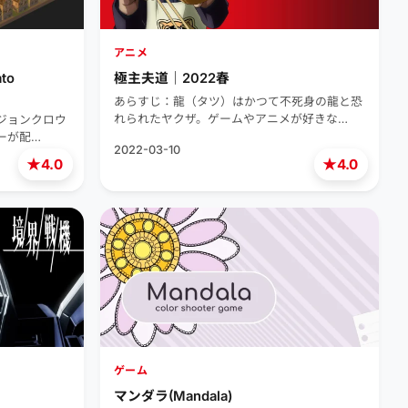
アニメ
to
極主夫道｜2022春
あらすじ：龍（タツ）はかつて不死身の龍と恐
れられたヤクザ。ゲームやアニメが好きな…
ジョンクロウ
ーが配…
2022-03-10
★
★
4.0
4.0
ゲーム
マンダラ(Mandala)