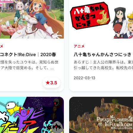
メ
アニメ
ネクト!Re:Dive｜2020春
八十亀ちゃんかんさつにっき｜
記憶を失ったユウキは、見知らぬ世
あらすじ：主人公の陣界斗は、東
イア大陸で目覚める。そして、…
引っ越してきた高校生。転校先の
2022-03-13
★
3.5