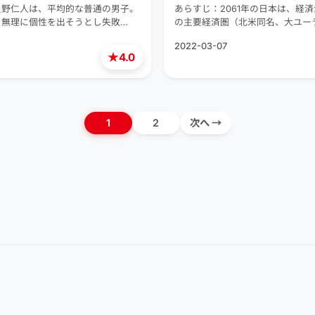
只野仁人は、平均的な普通の男子。
あらすじ：2061年の日本は、経
、無理に個性を出そうとし失敗…
の主要経済圏（北米同名、大ユー
2022-03-07
★
4.0
1
2
次へ →