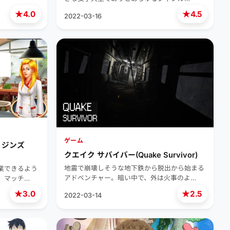
★
★
4.0
4.5
2022-03-16
ゲーム
リジンズ
クエイク サバイバー(Quake Survivor)
地震で崩壊しそうな地下鉄から脱出から始まる
業できるよう
アドベンチャー。暗い中で、外は火事のよ…
、マッチ…
★
★
3.0
2.5
2022-03-14