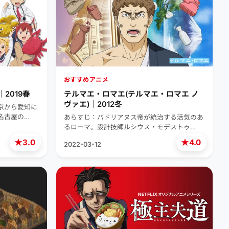
おすすめアニメ
2019春
テルマエ・ロマエ(テルマエ・ロマエ ノ
ヴァエ)｜2012冬
京から愛知に
名古屋の…
あらすじ：バドリアヌス帝が統治する活気のあ
るローマ。設計技師ルシウス・モデストゥ…
★
★
3.0
4.0
2022-03-12