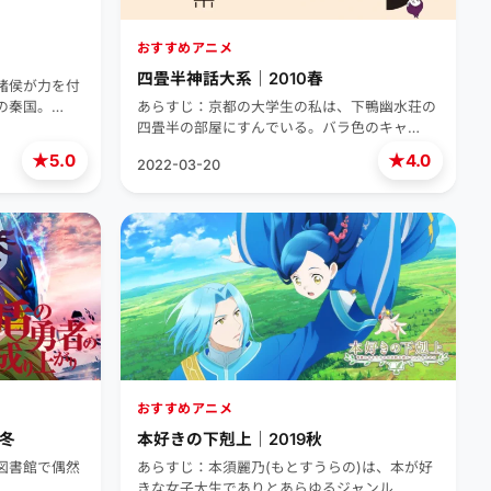
おすすめアニメ
四畳半神話大系｜2010春
諸侯が力を付
の秦国。…
あらすじ：京都の大学生の私は、下鴨幽水荘の
四畳半の部屋にすんでいる。バラ色のキャ…
★
★
5.0
4.0
2022-03-20
おすすめアニメ
9冬
本好きの下剋上｜2019秋
図書館で偶然
あらすじ：本須麗乃(もとすうらの)は、本が好
きな女子大生でありとあらゆるジャンル…