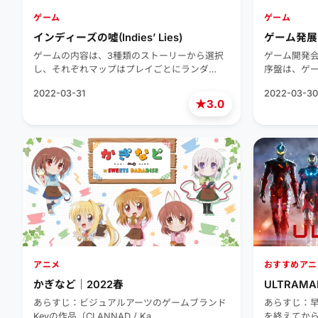
ゲーム
ゲーム
インディーズの噓(Indies’ Lies)
ゲーム発展国+
ゲームの内容は、3種類のストーリーから選択
ゲーム開発
し、それぞれマップはプレイごとにランダ…
序盤は、ゲ
2022-03-31
2022-03-30
★
3.0
アニメ
おすすめアニ
かぎなど｜2022春
ULTRAM
あらすじ：ビジュアルアーツのゲームブランド
あらすじ：
Keyの作品（CLANNAD / Ka…
を終えてか