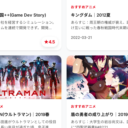
おすすめアニメ
+(Game Dev Story)
キングダム｜2012夏
会社を経営するシミュレーション。
あらすじ：周王朝の権威が衰え、
ームを連続で開発できず。開発…
け互いに戦った春秋戦国時代末期
2022-03-21
★
4.5
メ
おすすめアニメ
AN(ウルトラマン)｜2019春
盾の勇者の成り上がり｜201
早田進がウルトラマンとしての役目
あらすじ：大学生の岩谷尚文は、
ら長い年月が過ぎた頃、息子進…
に”四聖武器書&#8221…