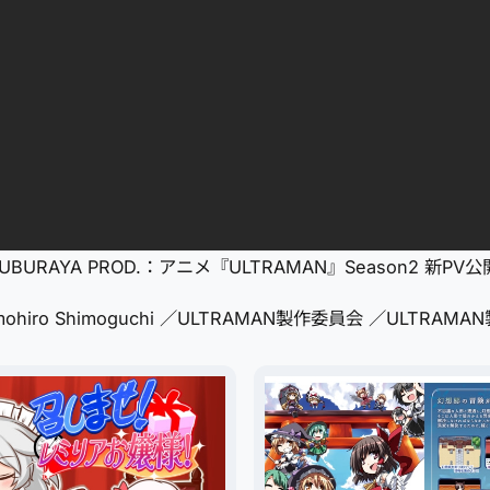
SUBURAYA PROD.：アニメ『ULTRAMAN』Season2 新PV
,Tomohiro Shimoguchi ／ULTRAMAN製作委員会 ／ULTRA