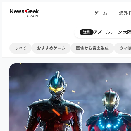
内
News
G
eek
ゲーム
海外
容
JAPAN
を
ス
Farthest Frontie
注目
キ
ッ
すべて
おすすめゲーム
画像から音楽生成
ウマ娘
プ