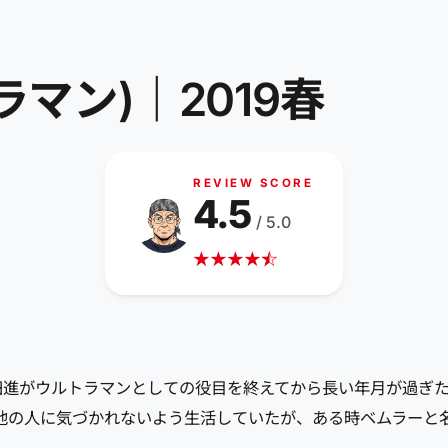
ラマン)｜2019春
REVIEW SCORE
4.5
/ 5.0
★
★
★
★
☆
★
、、早田進がウルトラマンとしての役目を終えてから長い年月が過
他の人に気づかれないよう生活していたが、ある時ベムラーと