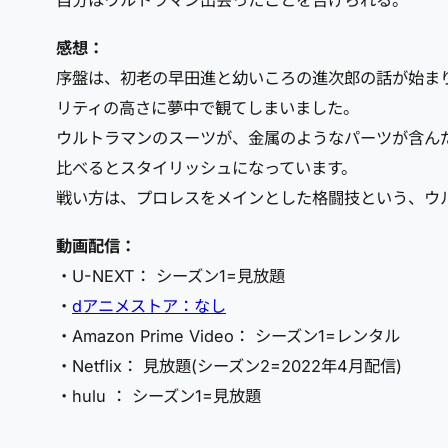
自分はウルトラマン出会ったことを告げられる。
感想：
序盤は、初老の早田進と幼いころの進次郎の話が始ま
リティの高さに夢中で観てしまいました。
ウルトラマンのスーツが、金属のようなパーツが含ん
比べるとスタイリッシュになっています。
戦い方は、プロレスをメインとした格闘技という、ウ
動画配信：
・U-NEXT： シーズン1=見放題
・
dアニメストア：なし
・Amazon Prime Video： シーズン1=レンタル
・Netflix： 見放題(シーズン2=2022年4月配信)
・hulu ： シーズン1=見放題