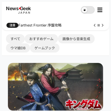
内
News
G
eek
☰
☀︎
容
JAPAN
を
ス
Farthest Frontier 序盤攻略
注目
キ
ッ
プ
すべて
おすすめゲーム
画像から音楽生成
ウマ娘DB
ゲームブック