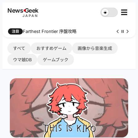
内
News
G
eek
☰
☀︎
容
JAPAN
を
ス
Farthest Frontier 序盤攻略
注目
キ
ッ
プ
すべて
おすすめゲーム
画像から音楽生成
ウマ娘DB
ゲームブック