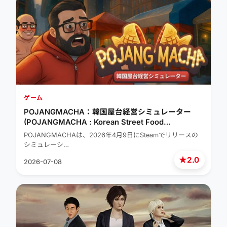
ゲーム
POJANGMACHA：韓国屋台経営シミュレーター
(POJANGMACHA : Korean Street Food
Management Simulator)
POJANGMACHAは、2026年4月9日にSteamでリリースの
シミュレーシ…
★
2.0
2026-07-08