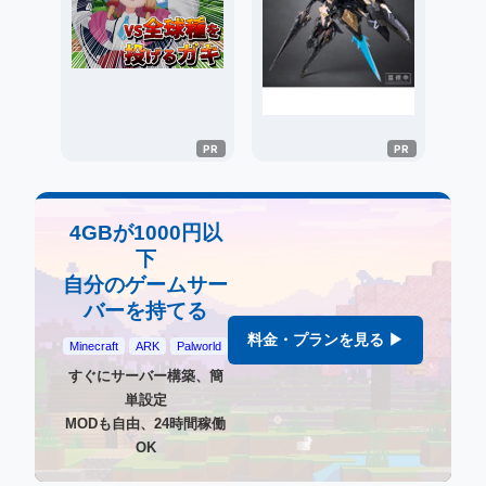
4GBが1000円以
下
自分のゲームサー
バーを持てる
料金・プランを見る ▶
Minecraft
ARK
Palworld
すぐにサーバー構築、簡
単設定
MODも自由、24時間稼働
OK