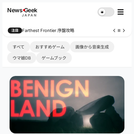
内
News
G
eek
☰
☀︎
容
JAPAN
を
ス
Farthest Frontier 序盤攻略
注目
キ
ッ
プ
すべて
おすすめゲーム
画像から音楽生成
ウマ娘DB
ゲームブック