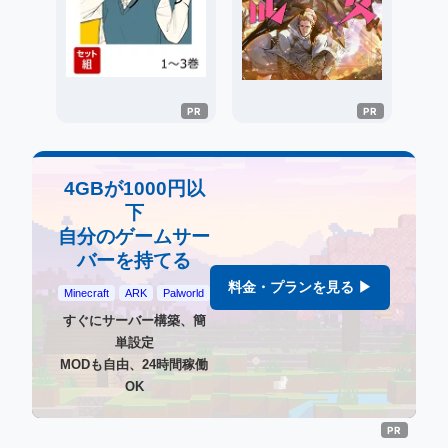
4GBが1000円以
下
自分のゲームサー
バーを持てる
料金・プランを見る ▶
Minecraft
ARK
Palworld
すぐにサーバー構築、簡
単設定
MODも自由、24時間稼働
OK