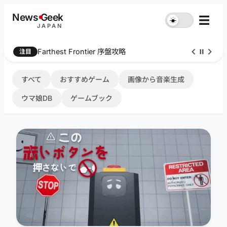
内
News
G
eek
☰
☀︎
容
JAPAN
を
ス
Farthest Frontier 序盤攻略
注目
キ
ッ
プ
すべて
おすすめゲーム
画像から音楽生成
ウマ娘DB
ゲームブック