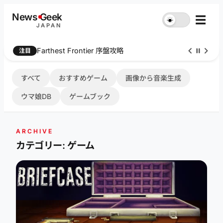
内
News
G
eek
☰
☀︎
容
JAPAN
を
ス
Farthest Frontier 序盤攻略
注目
キ
ッ
プ
すべて
おすすめゲーム
画像から音楽生成
ウマ娘DB
ゲームブック
ARCHIVE
カテゴリー: ゲーム