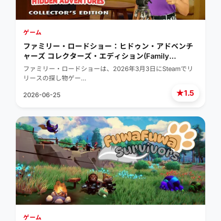
ゲーム
ファミリー・ロードショー：ヒドゥン・アドベンチ
ャーズ コレクターズ・エディション(Family
Roadshow: Hidden Adventures Collector’s
ファミリー・ロードショーは、2026年3月3日にSteamでリ
Edition)
リースの探し物ゲー…
★
1.5
2026-06-25
ゲーム